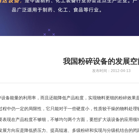
我国粉碎设备的发展空
发布时间：2012-04-13
备能量的利用率，而且还能降低产品粒度，实现物料更细的粉碎效果是
过程中仍一定的局限性，它只能对于一些硬度小，性质较干燥的物料处理
要表现在产品粒度不够细，不够均匀两个方面，要想扩大该设备的应用领
发展方向应是降低挤压力、提高辊速、多级粉碎和实现与分级机结合的闭