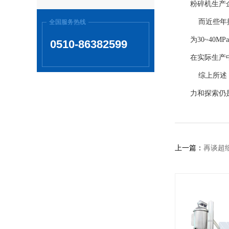
粉碎机生产
而近些年
全国服务热线
为30~4
0510-86382599
在实际生产
综上所述，
力和探索仍
上一篇：
再谈超