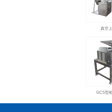
真空
GCS型