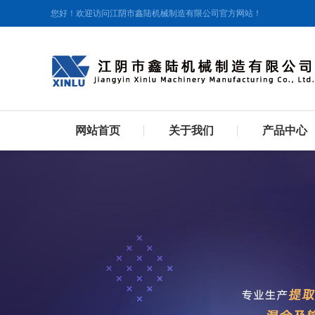
您好！欢迎访问江阴市鑫陆机械制造有限公司官方网站！
网站首页
关于我们
产品中心