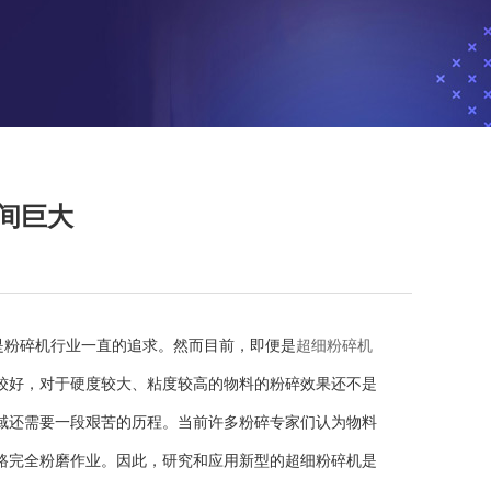
间巨大
粉碎机行业一直的追求。然而目前，即便是
超细粉碎机
较好，对于硬度较大、粘度较高的物料的粉碎效果还不是
域还需要一段艰苦的历程。当前许多粉碎专家们认为物料
路完全粉磨作业。因此，研究和应用新型的超细粉碎机是